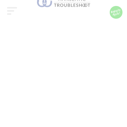
#apply
4job!